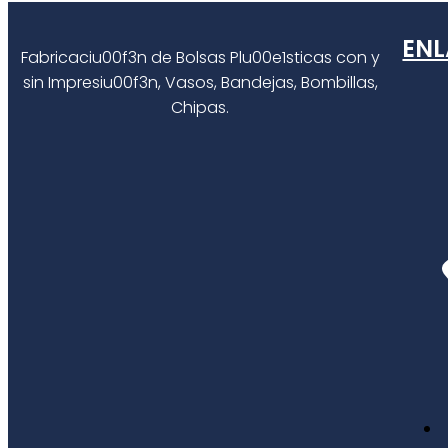
ENL
Fabricaciu00f3n de Bolsas Plu00e1sticas con y
sin Impresiu00f3n, Vasos, Bandejas, Bombillas,
Chipas.