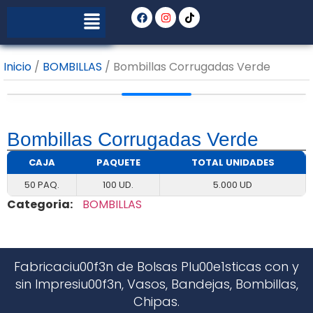
Inicio
/
BOMBILLAS
/ Bombillas Corrugadas Verde
Bombillas Corrugadas Verde
CAJA
PAQUETE
TOTAL UNIDADES
50 PAQ.
100 UD.
5.000 UD
Categoria:
BOMBILLAS
Fabricaciu00f3n de Bolsas Plu00e1sticas con y
sin Impresiu00f3n, Vasos, Bandejas, Bombillas,
Chipas.