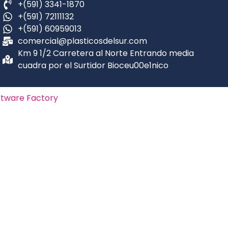
+(591) 3341-1870
+(591) 72111132
+(591) 60959013
comercial@plasticosdelsur.com
Km 9 1/2 Carretera al Norte Entrando media
cuadra por el Surtidor Bioceu00e1nico
oftware Factory