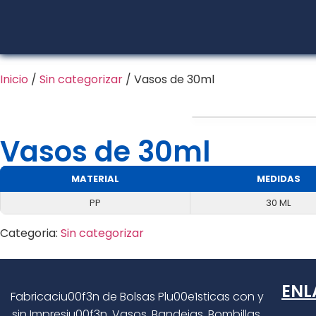
Inicio
/
Sin categorizar
/ Vasos de 30ml
Vasos de 30ml
MATERIAL
MEDIDAS
PP
30 ML
Categoria:
Sin categorizar
ENL
Fabricaciu00f3n de Bolsas Plu00e1sticas con y
sin Impresiu00f3n, Vasos, Bandejas, Bombillas,